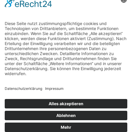
Stammsitz
Leonharderstr. 24 | 39042 Brixen/St. Andrä
© trend media – MwSt.-Nr. 03278460211
Impressum
Datenschutz
AGB