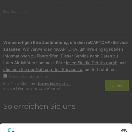
Wir benötigen Ihre Zustimmung, um den reCAPTCHA-Service
zu laden!
Wir verwenden reCAPTCHA, um Ihre eingegebenen
Informationen zu überprüfen. Dieser Service kann Daten zu
Ihren Aktivitäten sammeln. Bitte
lesen Sie die Details durch
und
stimmen Sie der Nutzung des Service zu
, um fortzufahren.
Newsletter abonnieren
Hier finden Sie unsere
Datenschutzrichtlinie
und die Informationen zum
Widerruf
.
So erreichen Sie uns