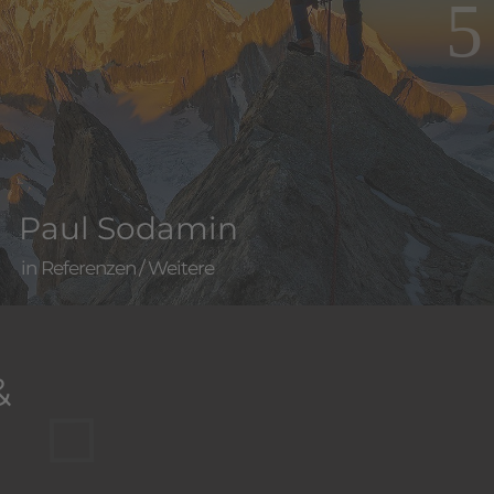
Paul Sodamin
Referenzen
/
Weitere
&