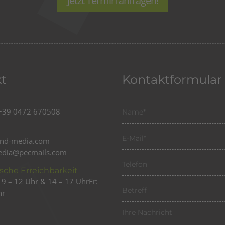
Jetzt Termin anfragen!
t
Kontaktformular
n
+39 0472 670508
end-media.com
edia@pecmails.com
ische Erreichbarkeit
 9 – 12 Uhr & 14 – 17 Uhr
Fr:
hr