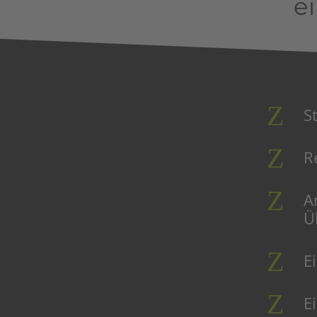
e
S
R
A
Ü
E
E