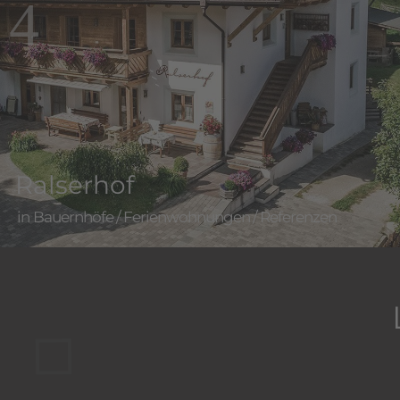
Ralserhof
Bauernhöfe
/
Ferienwohnungen
/
Referenzen