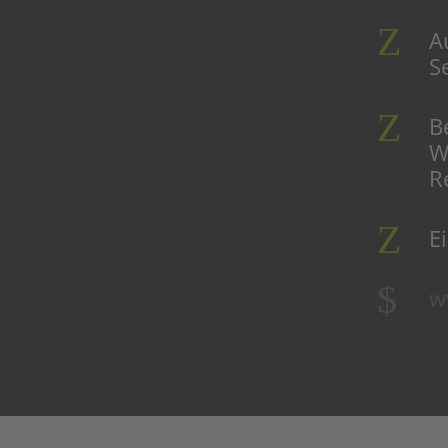
A
S
B
W
R
E
w