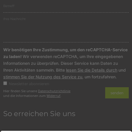
Wir benötigen Ihre Zustimmung, um den reCAPTCHA-Service
zu laden!
Wir verwenden reCAPTCHA, um Ihre eingegebenen
Informationen zu überprüfen. Dieser Service kann Daten zu
Ihren Aktivitäten sammeln. Bitte
lesen Sie die Details durch
und
stimmen Sie der Nutzung des Service zu
, um fortzufahren.
Newsletter abonnieren
Hier finden Sie unsere
Datenschutzrichtlinie
und die Informationen zum
Widerruf
.
So erreichen Sie uns