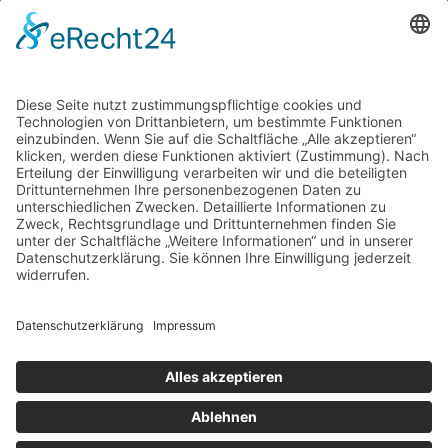
Stammsitz
Leonharderstr. 24 | 39042 Brixen/St. Andrä
© trend media – MwSt.-Nr. 03278460211
Impressum
Datenschutz
AGB