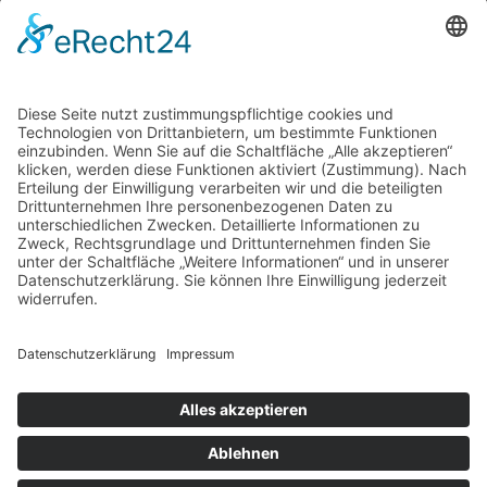
Stammsitz
Leonharderstr. 24 | 39042 Brixen/St. Andrä
© trend media – MwSt.-Nr. 03278460211
Impressum
Datenschutz
AGB