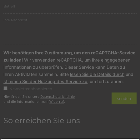
Wir benötigen Ihre Zustimmung, um den reCAPTCHA-Service
zu laden!
Wir verwenden reCAPTCHA, um Ihre eingegebenen
Informationen zu überprüfen. Dieser Service kann Daten zu
Ihren Aktivitäten sammeln. Bitte
lesen Sie die Details durch
und
stimmen Sie der Nutzung des Service zu
, um fortzufahren.
Newsletter abonnieren
Hier finden Sie unsere
Datenschutzrichtlinie
und die Informationen zum
Widerruf
.
So erreichen Sie uns