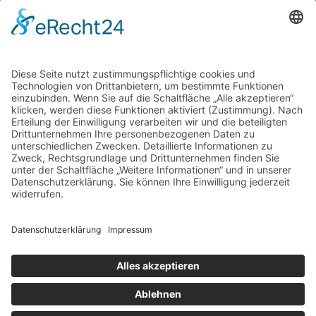
Stammsitz
Leonharderstr. 24 | 39042 Brixen/St. Andrä
© trend media – MwSt.-Nr. 03278460211
Impressum
Datenschutz
AGB