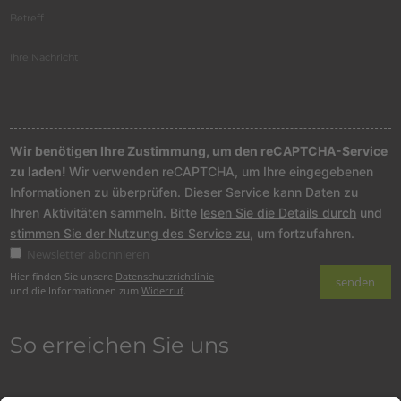
Wir benötigen Ihre Zustimmung, um den reCAPTCHA-Service
zu laden!
Wir verwenden reCAPTCHA, um Ihre eingegebenen
Informationen zu überprüfen. Dieser Service kann Daten zu
Ihren Aktivitäten sammeln. Bitte
lesen Sie die Details durch
und
stimmen Sie der Nutzung des Service zu
, um fortzufahren.
Newsletter abonnieren
Hier finden Sie unsere
Datenschutzrichtlinie
und die Informationen zum
Widerruf
.
So erreichen Sie uns