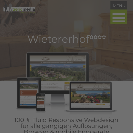
Wietererhof
✿✿✿✿
100 % Fluid Responsive Webdesign
für alle gängigen Auflösungen,
Browser & mobile Endgeräte