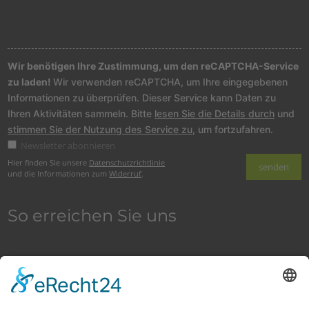
Wir benötigen Ihre Zustimmung, um den reCAPTCHA-Service
zu laden!
Wir verwenden reCAPTCHA, um Ihre eingegebenen
Informationen zu überprüfen. Dieser Service kann Daten zu
Ihren Aktivitäten sammeln. Bitte
lesen Sie die Details durch
und
stimmen Sie der Nutzung des Service zu
, um fortzufahren.
Newsletter abonnieren
Hier finden Sie unsere
Datenschutzrichtlinie
und die Informationen zum
Widerruf
.
So erreichen Sie uns