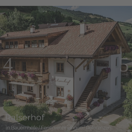
Ralserhof
Bauernhöfe
/
Ferienwohnungen
/
Referenzen