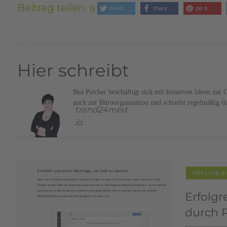
Beitrag teilen
tweet
share
pin it
Hier schreibt
Bea Pircher beschäftigt sich mit kreativen Ideen zu
auch zur Büroorganisation und schreibt regelmäßig d
trend24med
ia
TIPPS FÜR 
Blogem
Pilsach