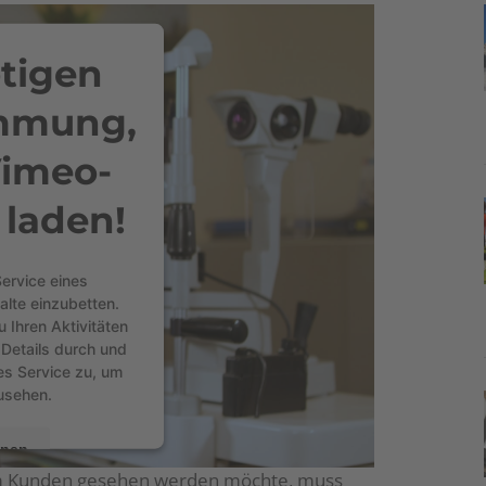
tigen
immung,
imeo-
 laden!
ervice eines
alte einzubetten.
 Ihren Aktivitäten
 Details durch und
es Service zu, um
usehen.
onen
m Kunden gesehen werden möchte, muss