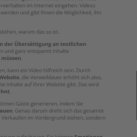
rverhalten im Internet eingehen. Videos
rden und gibt Ihnen die Möglichkeit, ihn
onsent Management
cht24
stehen, warum das so ist.
n der Übersättigung an textlichen
en und ganz entspannt Inhalte
u müssen
.
, kann ein Video hilfreich sein. Durch
 Website
, die Verweildauer erhöht sich also,
te Inhalte auf Ihrer Website gibt. Das wird
ohnt
.
 können Gäste generieren, indem Sie
bauen
. Genau darum dreht sich das gesamte
as Verkaufen im Vordergrund stehen, sondern
trauen aufzubauen. Sie können
Emotionen