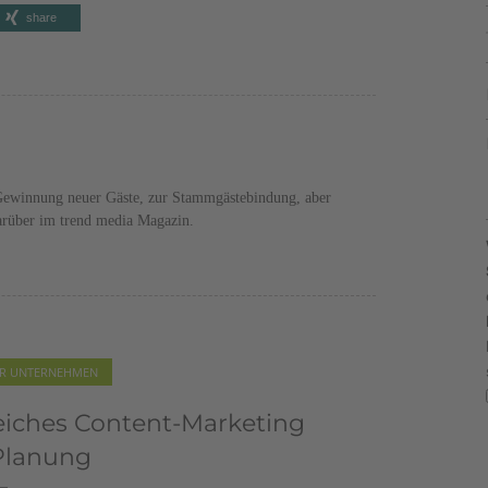
share
r Gewinnung neuer Gäste, zur Stammgästebindung, aber
arüber im trend media Magazin.
IHR UNTERNEHMEN
pfehlung: Rita Gollner vom
hof