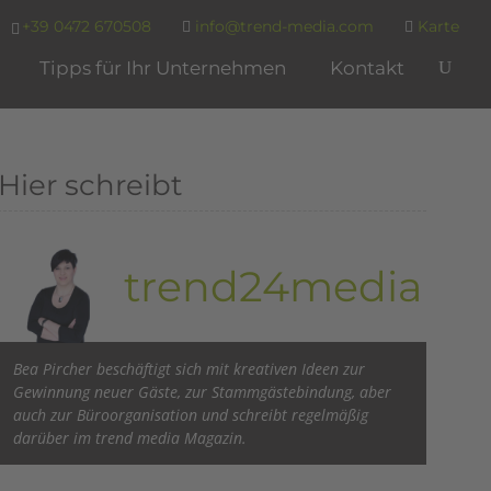
+39 0472 670508
info@trend-media.com
Karte
Tipps für Ihr Unternehmen
Kontakt
Hier schreibt
trend24media
Bea Pircher beschäftigt sich mit kreativen Ideen zur
Gewinnung neuer Gäste, zur Stammgästebindung, aber
auch zur Büroorganisation und schreibt regelmäßig
darüber im trend media Magazin.