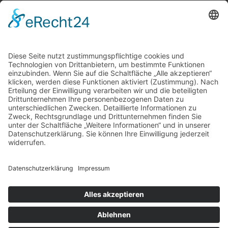
Stammsitz
Leonharderstr. 24 | 39042 Brixen/St. Andrä
© trend media – MwSt.-Nr. 03278460211
Impressum
Datenschutz
AGB