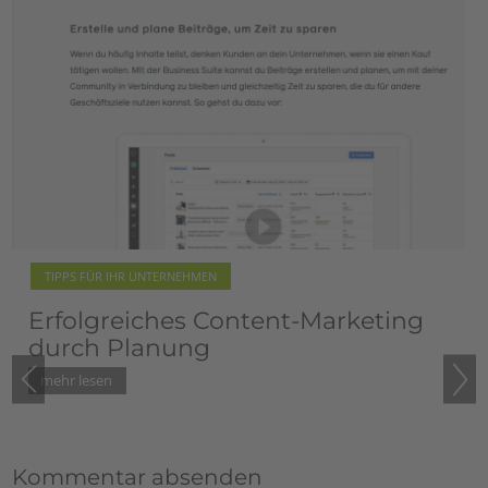
tweet
share
pin it
share
TIPPS FÜR IHR UNTERNEHMEN
t-Marketing
Blogempfehlung: Rita G
vom Pilsachhof
Kommentar absenden