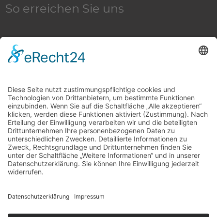
So erreichen Sie uns
Stammsitz
Leonharderstr. 24 | 39042 Brixen/St. Andrä