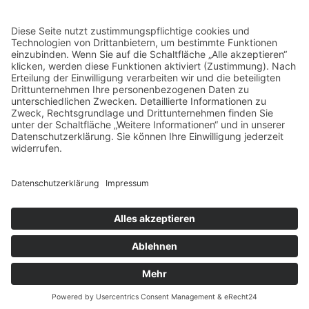
Stammsitz
Leonharderstr. 24 | 39042 Brixen/St. Andrä
© trend media – MwSt.-Nr. 03278460211
Impressum
Datenschutz
AGB