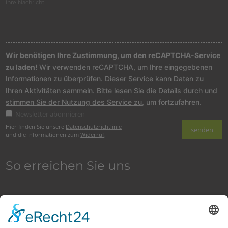
Wir benötigen Ihre Zustimmung, um den reCAPTCHA-Service
zu laden!
Wir verwenden reCAPTCHA, um Ihre eingegebenen
Informationen zu überprüfen. Dieser Service kann Daten zu
Ihren Aktivitäten sammeln. Bitte
lesen Sie die Details durch
und
stimmen Sie der Nutzung des Service zu
, um fortzufahren.
Newsletter abonnieren
Hier finden Sie unsere
Datenschutzrichtlinie
und die Informationen zum
Widerruf
.
So erreichen Sie uns